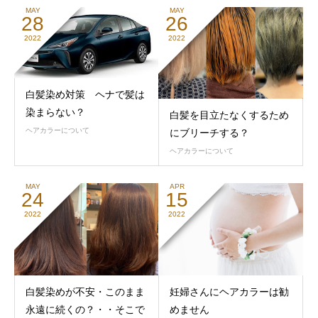
MAY
MAY
28
26
2022
2022
白髪染め対策 ヘナで髪は
染まらない？
白髪を目立たなくするため
ヘアカラーについて
にブリーチする？
ヘアカラーについて
MAY
APR
24
15
2022
2022
白髪染めが不安・このまま
妊婦さんにヘアカラーは勧
永遠に続くの？・・そこで
めません