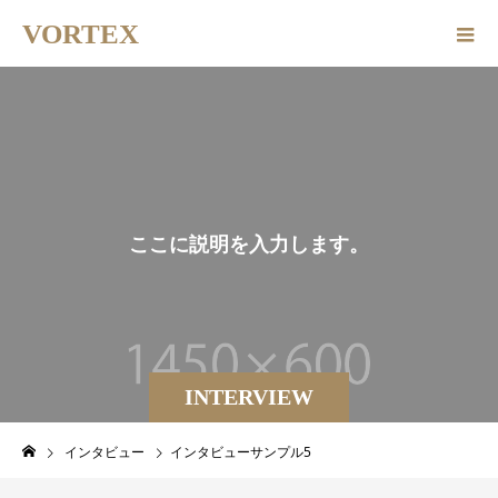
VORTEX
こ
こ
に
説
明
を
入
力
し
ま
す
。
INTERVIEW
インタビュー
インタビューサンプル5